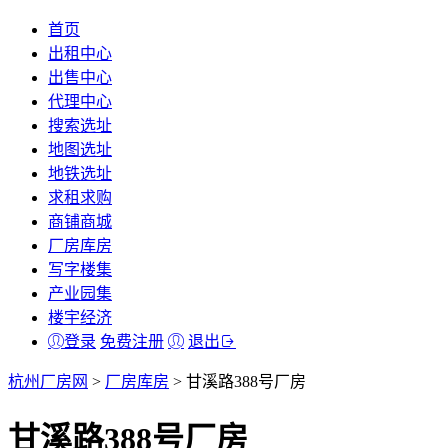
首页
出租中心
出售中心
代理中心
搜索选址
地图选址
地铁选址
求租求购
商铺商城
厂房库房
写字楼集
产业园集
楼宇经济
登录
免费注册
退出
杭州厂房网
>
厂房库房
>
甘溪路388号厂房
甘溪路388号厂房