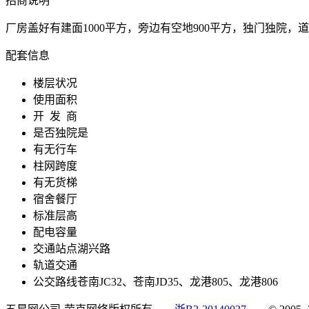
招商说明
厂房盖好有建面1000平方，旁边有空地900平方，独门独院
配套信息
楼层状况
使用面积
开 发 商
是否独院
是
有无行车
柱网跨度
有无货梯
宿舍餐厅
标准层高
配电容量
交通站点
湖兴路
轨道交通
公交路线
苍南JC32、苍南JD35、龙港805、龙港806