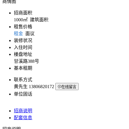
商情图
招商面积
1000㎡ 建筑面积
租售价格
租金
面议
装修状况
入住时间
楼盘地址
甘溪路388号
基本租期
联系方式
黄先生
13806820172
在线留言
单位固话
招商说明
配套信息