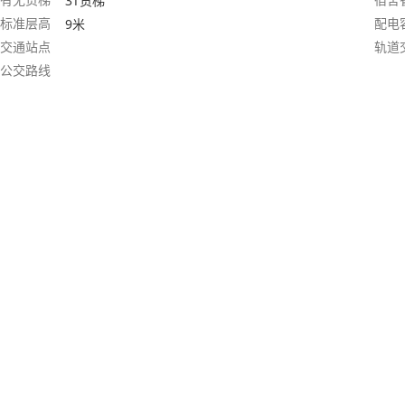
3T货梯
标准层高
配电
9米
交通站点
轨道
公交路线