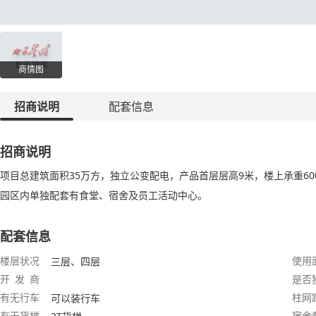
商情图
招商说明
配套信息
招商说明
项目总建筑面积35万方，独立公变配电，产品首层层高9米，楼上承重600
园区内单独配套有食堂、宿舍及员工活动中心。
配套信息
楼层状况
使用
三层、四层
开 发 商
是否
有无行车
柱网
可以装行车
有无货梯
宿舍