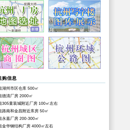
租购信息
租湖州市区仓库
500㎡
租德清厂房
2000㎡
租305童装城附近厂房
100㎡左右
租路南和金昌附近库房
50㎡
租永嘉厂房
200-300㎡
租金华钢结构厂房
4000㎡左右