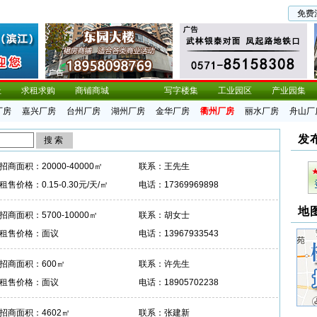
免费
址
求租求购
商铺商城
写字楼集
工业园区
产业园集
厂房
嘉兴厂房
台州厂房
湖州厂房
金华厂房
衢州厂房
丽水厂房
舟山厂
发
招商面积：20000-40000㎡
联系：王先生
租售价格：0.15-0.30元/天/㎡
电话：17369969898
地
招商面积：5700-10000㎡
联系：胡女士
租售价格：面议
电话：13967933543
招商面积：600㎡
联系：许先生
租售价格：面议
电话：18905702238
招商面积：4602㎡
联系：张建新