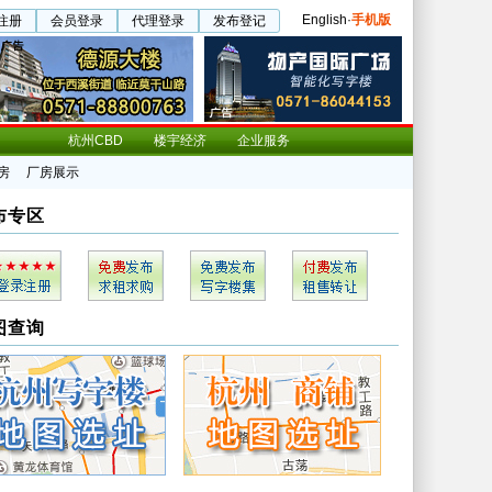
English
·
手机版
注册
会员登录
代理登录
发布登记
杭州CBD
楼宇经济
企业服务
房
厂房展示
布专区
图查询